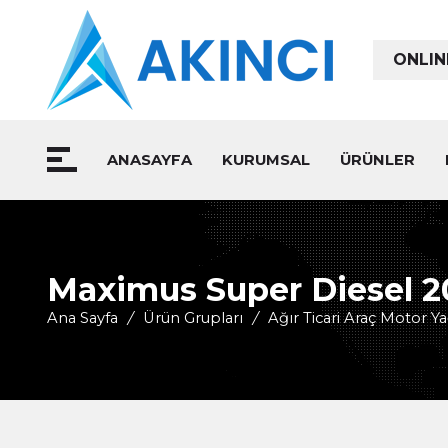
ONLIN
ANASAYFA
KURUMSAL
ÜRÜNLER
Maximus Super Diesel 
Ana Sayfa
/
Ürün Grupları
/
Ağır Ticari Araç Motor Ya