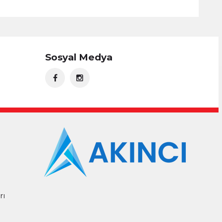
Sosyal Medya
rı