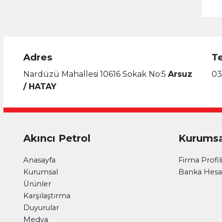
Adres
T
Nardüzü Mahallesi 10616 Sokak No:5
Arsuz
03
/ HATAY
Akıncı Petrol
Kurumsa
Anasayfa
Firma Profil
Kurumsal
Banka Hesap
Ürünler
Karşılaştırma
Duyurular
Medya