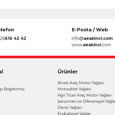
elefon
E-Posta / Web
26
616 42 42
info@
aeakinci.com
www.
aeakinci
.com
l
Ürünler
i
Binek Araç Motor Yağları
 Bilgilerimiz
Motosiklet Yağları
Ağır Ticari Araç Motor Yağları
Şanzıman ve Diferansiyel Yağla
Deniz Yağları
Endüstriyel Yağlar