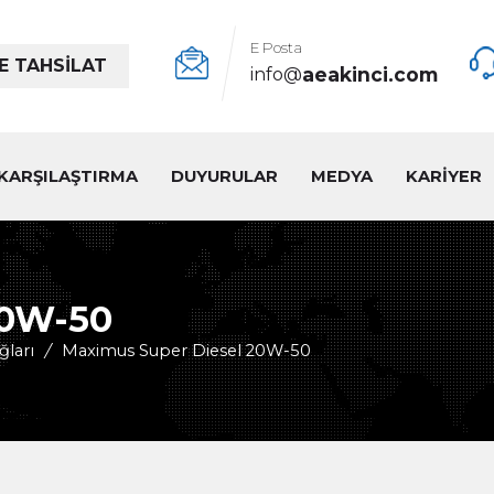
E Posta
E TAHSİLAT
aeakinci.com
info@
KARŞILAŞTIRMA
DUYURULAR
MEDYA
KARİYER
20W-50
ğları
/
Maximus Super Diesel 20W-50