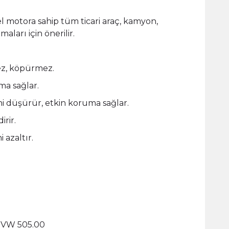
el motora sahip tüm ticari araç, kamyon,
aları için önerilir.
mez, köpürmez.
ama sağlar.
ni düşürür, etkin koruma sağlar.
rir.
 azaltır.
, VW 505.00