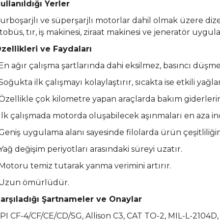
ullanıldığı Yerler
urboşarjlı ve süperşarjlı motorlar dahil olmak üzere diz
tobüs, tır, iş makinesi, ziraat makinesi ve jeneratör uygulam
zellikleri ve Faydaları
 En ağır çalışma şartlarında dahi eksilmez, basıncı düş
 Soğukta ilk çalışmayı kolaylaştırır, sıcakta ise etkili yağl
 Özellikle çok kilometre yapan araçlarda bakım giderleri
 İlk çalışmada motorda oluşabilecek aşınmaları en aza indi
 Geniş uygulama alanı sayesinde filolarda ürün çeşitliliğini
 Yağ değişim periyotları arasındaki süreyi uzatır.
 Motoru temiz tutarak yanma verimini artırır.
 Uzun ömürlüdür.
arşıladığı Şartnameler ve Onaylar
PI CF-4/CF/CE/CD/SG, Allison C3, CAT TO-2, MIL-L-2104D