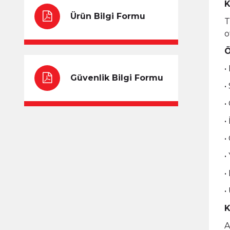
K
Ürün Bilgi Formu
T
o
Ö
•
Güvenlik Bilgi Formu
•
•
•
•
•
•
•
K
A