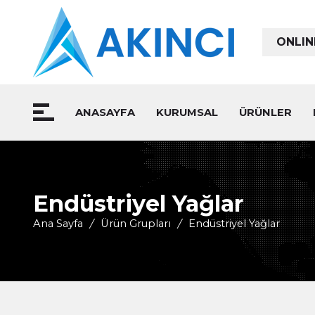
ONLIN
ANASAYFA
KURUMSAL
ÜRÜNLER
Endüstriyel Yağlar
Ana Sayfa
/
Ürün Grupları
/
Endüstriyel Yağlar