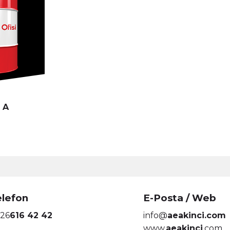
 A
elefon
E-Posta / Web
26
616 42 42
info@
aeakinci.com
www.
aeakinci
.com