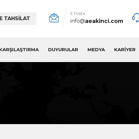
E Posta
E TAHSİLAT
aeakinci.com
info@
KARŞILAŞTIRMA
DUYURULAR
MEDYA
KARİYER