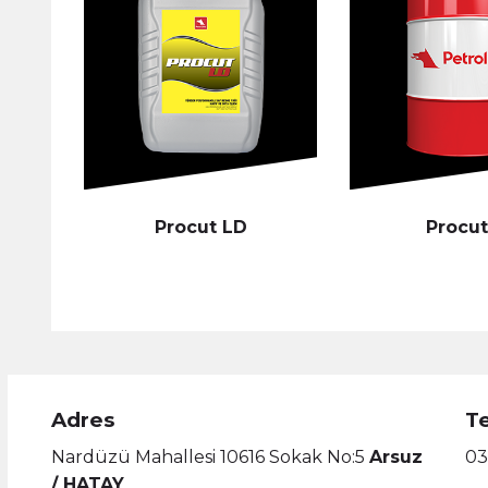
Procut LD
Procut
Adres
T
Nardüzü Mahallesi 10616 Sokak No:5
Arsuz
03
/ HATAY