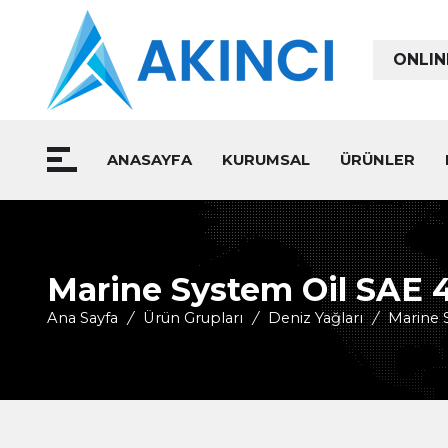
ONLIN
ANASAYFA
KURUMSAL
ÜRÜNLER
Marine System Oil SAE 
Ana Sayfa
/
Ürün Grupları
/
Deniz Yağları
/
Marine 