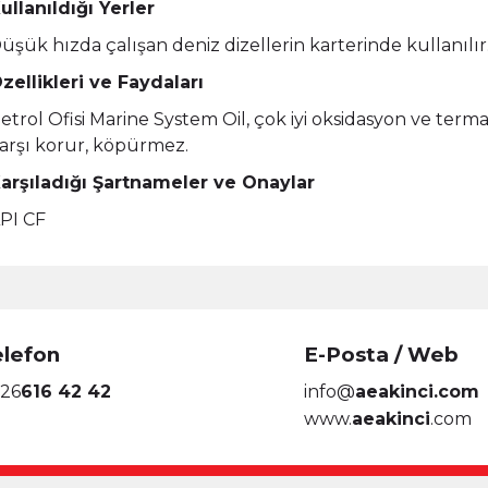
ullanıldığı Yerler
üşük hızda çalışan deniz dizellerin karterinde kullanılır
zellikleri ve Faydaları
etrol Ofisi Marine System Oil, çok iyi oksidasyon ve terma
arşı korur, köpürmez.
arşıladığı Şartnameler ve Onaylar
PI CF
elefon
E-Posta / Web
26
616 42 42
info@
aeakinci.com
www.
aeakinci
.com