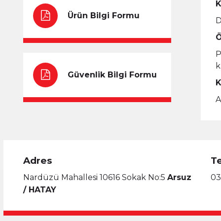
K
Ürün Bilgi Formu
D
Ö
P
k
Güvenlik Bilgi Formu
K
A
Adres
T
Nardüzü Mahallesi 10616 Sokak No:5
Arsuz
03
/ HATAY