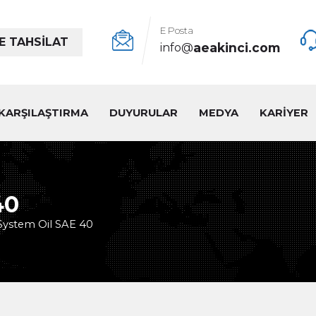
E Posta
E TAHSİLAT
aeakinci.com
info@
KARŞILAŞTIRMA
DUYURULAR
MEDYA
KARİYER
40
System Oil SAE 40