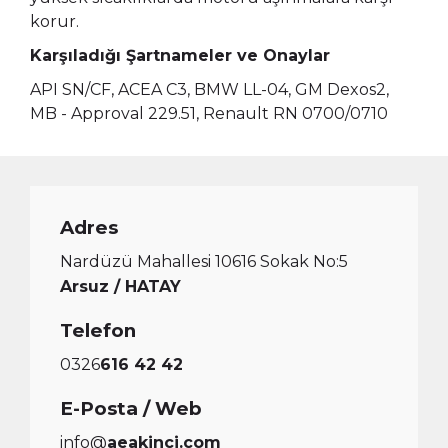
korur.
Karşıladığı Şartnameler ve Onaylar
API SN/CF, ACEA C3, BMW LL-04, GM Dexos2,
MB - Approval 229.51, Renault RN 0700/0710
Adres
Nardüzü Mahallesi 10616 Sokak No:5
Arsuz / HATAY
Telefon
0326
616 42 42
E-Posta / Web
info@
aeakinci.com