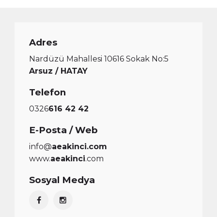
Adres
Nardüzü Mahallesi 10616 Sokak No:5
Arsuz / HATAY
Telefon
0326
616 42 42
E-Posta / Web
info@
aeakinci.com
www.
aeakinci
.com
Sosyal Medya