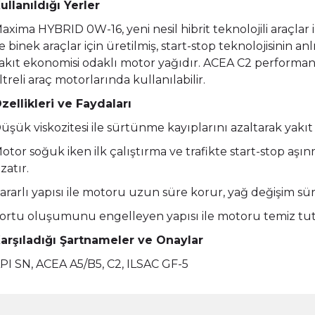
ullanıldığı Yerler
axima HYBRID 0W-16, yeni nesil hibrit teknolojili araçlar il
e binek araçlar için üretilmiş, start-stop teknolojisinin an
akıt ekonomisi odaklı motor yağıdır. ACEA C2 performans
iltreli araç motorlarında kullanılabilir.
zellikleri ve Faydaları
üşük viskozitesi ile sürtünme kayıplarını azaltarak yakıt
otor soğuk iken ilk çalıştırma ve trafikte start-stop aş
zatır.
ararlı yapısı ile motoru uzun süre korur, yağ değişim süre
ortu oluşumunu engelleyen yapısı ile motoru temiz tut
arşıladığı Şartnameler ve Onaylar
PI SN, ACEA A5/B5, C2, ILSAC GF-5