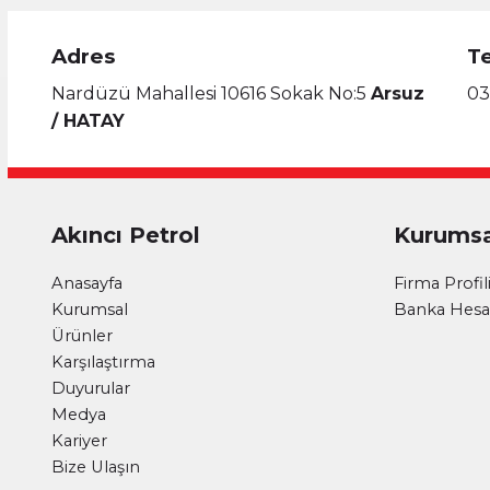
Adres
T
Nardüzü Mahallesi 10616 Sokak No:5
Arsuz
03
/ HATAY
Akıncı Petrol
Kurumsa
Anasayfa
Firma Profil
Kurumsal
Banka Hesap
Ürünler
Karşılaştırma
Duyurular
Medya
Kariyer
Bize Ulaşın