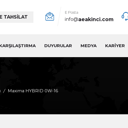
E Posta
E TAHSİLAT
aeakinci.com
info@
KARŞILAŞTIRMA
DUYURULAR
MEDYA
KARİYER
ı
/
Maxima HYBRID 0W-16