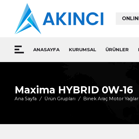
ONLIN
ANASAYFA
KURUMSAL
ÜRÜNLER
Maxima HYBRID 0W-16
Ana Sayfa
/
Ürün Grupları
/
Binek Araç Motor Yağlar