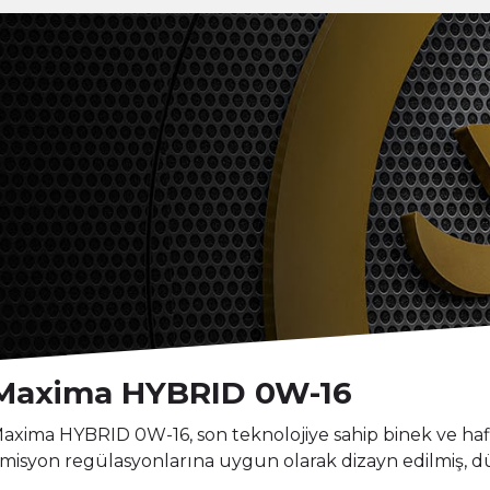
Maxima HYBRID 0W-16
axima HYBRID 0W-16, son teknolojiye sahip binek ve hafif
misyon regülasyonlarına uygun olarak dizayn edilmiş, dü