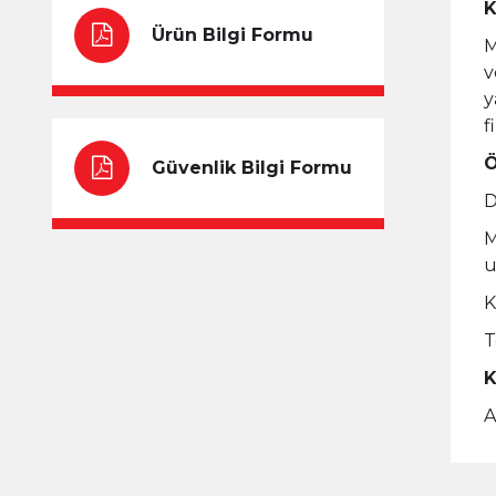
K
Ürün Bilgi Formu
M
v
y
f
Ö
Güvenlik Bilgi Formu
D
M
u
K
T
K
A