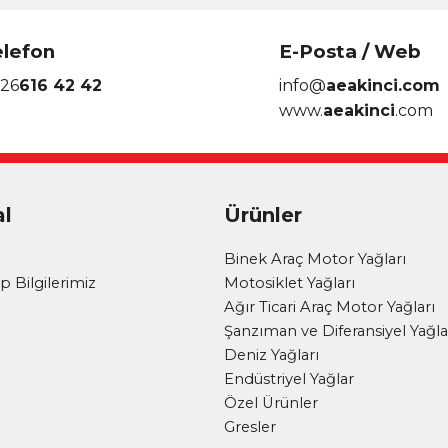
elefon
E-Posta / Web
26
616 42 42
info@
aeakinci.com
www.
aeakinci
.com
l
Ürünler
i
Binek Araç Motor Yağları
 Bilgilerimiz
Motosiklet Yağları
Ağır Ticari Araç Motor Yağları
Şanzıman ve Diferansiyel Yağla
Deniz Yağları
Endüstriyel Yağlar
Özel Ürünler
Gresler