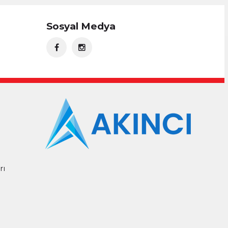
Sosyal Medya
rı