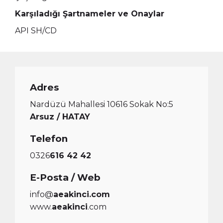
Karşıladığı Şartnameler ve Onaylar
API SH/CD
Adres
Nardüzü Mahallesi 10616 Sokak No:5
Arsuz / HATAY
Telefon
0326
616 42 42
E-Posta / Web
info@
aeakinci.com
www.
aeakinci
.com