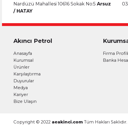
Nardüzü Mahallesi 10616 Sokak No:5
Arsuz
03
/ HATAY
Akıncı Petrol
Kurumsa
Anasayfa
Firma Profil
Kurumsal
Banka Hesap
Ürünler
Karşılaştırma
Duyurular
Medya
Kariyer
Bize Ulaşın
Copyright © 2022
aeakinci.com
Tüm Hakları Saklıdır.