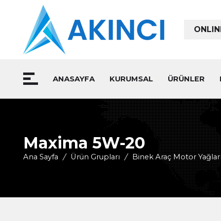
ONLIN
ANASAYFA
KURUMSAL
ÜRÜNLER
Maxima 5W-20
Ana Sayfa
/
Ürün Grupları
/
Binek Araç Motor Yağlar