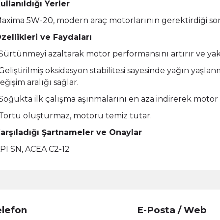
ullanıldığı Yerler
axima 5W-20, modern araç motorlarının gerektirdiği son s
zellikleri ve Faydaları
 Sürtünmeyi azaltarak motor performansını artırır ve yak
 Geliştirilmiş oksidasyon stabilitesi sayesinde yağın yaşl
eğişim aralığı sağlar.
 Soğukta ilk çalışma aşınmalarını en aza indirerek moto
 Tortu oluşturmaz, motoru temiz tutar.
arşıladığı Şartnameler ve Onaylar
PI SN, ACEA C2-12
elefon
E-Posta / Web