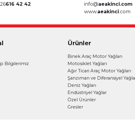
26
616 42 42
info@
aeakinci.com
www.
aeakinci
.com
l
Ürünler
i
Binek Araç Motor Yağları
 Bilgilerimiz
Motosiklet Yağları
Ağır Ticari Araç Motor Yağları
Şanzıman ve Diferansiyel Yağla
Deniz Yağları
Endüstriyel Yağlar
Özel Ürünler
Gresler