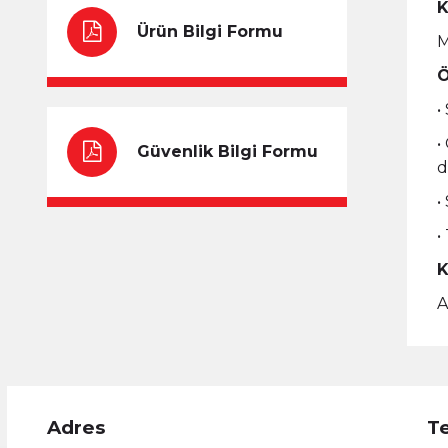
K
Ürün Bilgi Formu
M
Ö
•
•
Güvenlik Bilgi Formu
d
•
•
K
A
Adres
T