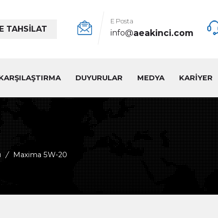
E Posta
E TAHSİLAT
aeakinci.com
info@
KARŞILAŞTIRMA
DUYURULAR
MEDYA
KARİYER
ı
/
Maxima 5W-20