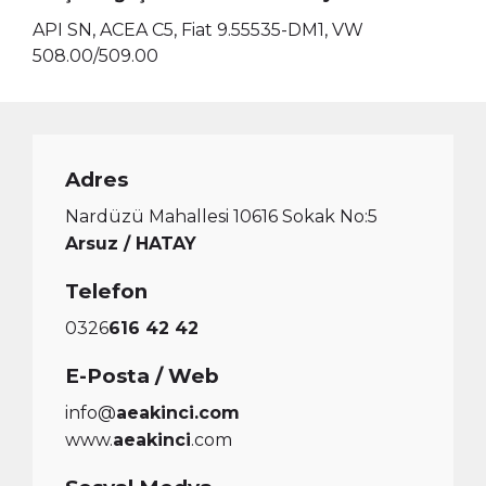
API SN, ACEA C5, Fiat 9.55535-DM1, VW
508.00/509.00
Adres
Nardüzü Mahallesi 10616 Sokak No:5
Arsuz / HATAY
Telefon
0326
616 42 42
E-Posta / Web
info@
aeakinci.com
www.
aeakinci
.com