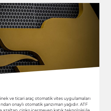
inek ve ticari araç otomatik vites uygulamaları
fından onaylı otomatik şanzıman yağıdır. ATF
azaltan, çinko içermeyen katık teknolojisi ile