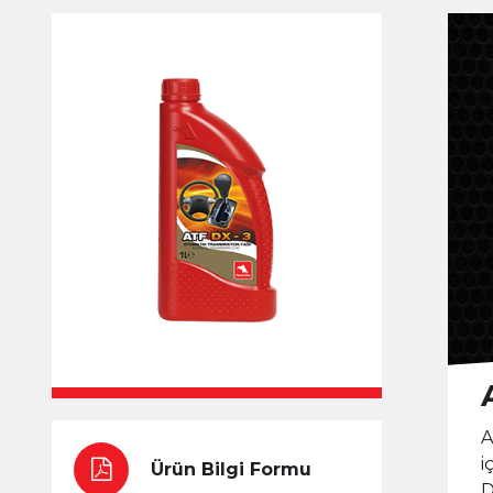
A
i
Ürün Bilgi Formu
D