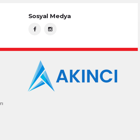
Sosyal Medya
rı