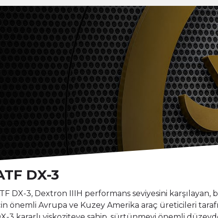
ATF DX-3
TF DX-3, Dextron IIIH performans seviyesini karşılayan, b
çin önemli Avrupa ve Kuzey Amerika araç üreticileri tara
X-3 kararlı viskoziteye sahip, sürtünmeyi önemli düzeyde 