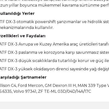
zun yıllar boyunca mükemmel kavrama sürtünme perfo
ullanıldığı Yerler
TF DX-3 otomatik powershift şanzımanlar ve hidrolik sist
ekanizmalarında kullanılır.
zellikleri ve Faydaları
 ATF DX-3 Avrupa ve Kuzey Amerika araç üreticileri taraf
 ATF DX-3 paslanma ve korozyona karşı savunmasız siste
 ATF DX-3 düşük sıcaklıklarda tutarlılığı korur ve güç ilet
 ATF DX-3 yüksek oksidasyon direnci sayesinde yağ değişti
arşıladığı Şartnameler
llison C4, Ford Mercon, GM Dexron III H, MAN 339 Type V1
5.6335, Volvo 97341, ZF TE-ML 03D/04D/14A/17C