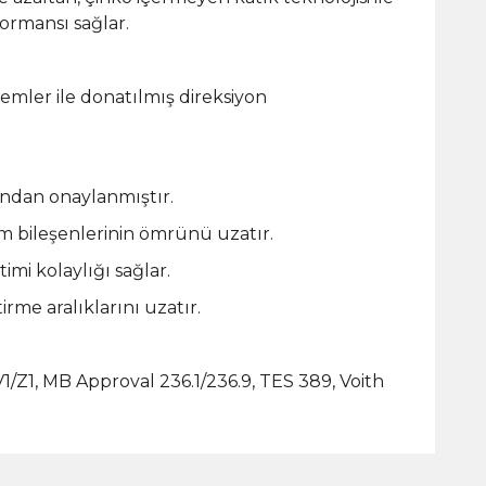
rmansı sağlar.
emler ile donatılmış direksiyon
ından onaylanmıştır.
m bileşenlerinin ömrünü uzatır.
imi kolaylığı sağlar.
rme aralıklarını uzatır.
/Z1, MB Approval 236.1/236.9, TES 389, Voith