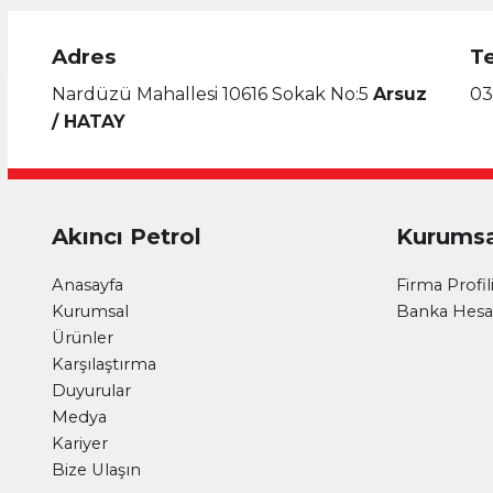
Adres
T
Nardüzü Mahallesi 10616 Sokak No:5
Arsuz
03
/ HATAY
Akıncı Petrol
Kurumsa
Anasayfa
Firma Profil
Kurumsal
Banka Hesap
Ürünler
Karşılaştırma
Duyurular
Medya
Kariyer
Bize Ulaşın