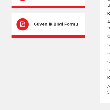
u
K
A
Güvenlik Bilgi Formu
m
Ö
•
•
•
•
K
A
5