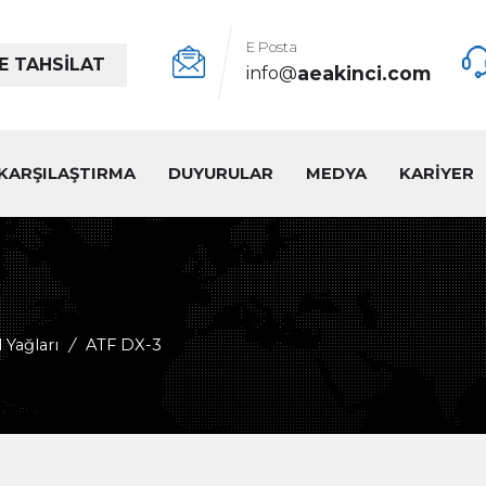
E Posta
E TAHSİLAT
aeakinci.com
info@
KARŞILAŞTIRMA
DUYURULAR
MEDYA
KARİYER
 Yağları
/
ATF DX-3