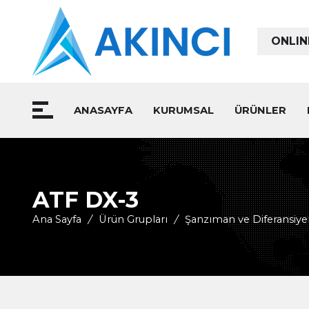
ONLIN
ANASAYFA
KURUMSAL
ÜRÜNLER
ATF DX-3
Ana Sayfa
/
Ürün Grupları
/
Şanzıman ve Diferansiyel