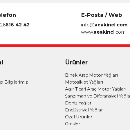
elefon
E-Posta / Web
26
616 42 42
info@
aeakinci.com
www.
aeakinci
.com
l
Ürünler
i
Binek Araç Motor Yağları
 Bilgilerimiz
Motosiklet Yağları
Ağır Ticari Araç Motor Yağları
Şanzıman ve Diferansiyel Yağla
Deniz Yağları
Endüstriyel Yağlar
Özel Ürünler
Gresler