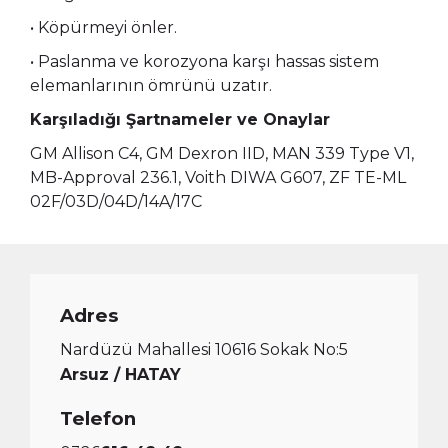
• Köpürmeyi önler.
• Paslanma ve korozyona karşı hassas sistem
elemanlarının ömrünü uzatır.
Karşıladığı Şartnameler ve Onaylar
GM Allison C4, GM Dexron IID, MAN 339 Type V1,
MB-Approval 236.1, Voith DIWA G607, ZF TE-ML
02F/03D/04D/14A/17C
Adres
Nardüzü Mahallesi 10616 Sokak No:5
Arsuz / HATAY
Telefon