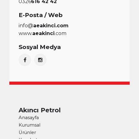
0326
616 42 42
E-Posta / Web
info@
aeakinci.com
www.
aeakinci
.com
Sosyal Medya
Akıncı Petrol
Anasayfa
Kurumsal
Ürünler