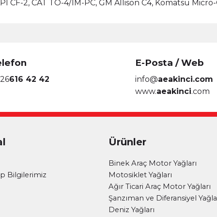
PI CF-2, CAT TO-4/1M-PC, GM Allison C4, Komatsu Micro
elefon
E-Posta / Web
26
616 42 42
info@
aeakinci.com
www.
aeakinci
.com
l
Ürünler
i
Binek Araç Motor Yağları
 Bilgilerimiz
Motosiklet Yağları
Ağır Ticari Araç Motor Yağları
Şanzıman ve Diferansiyel Yağla
Deniz Yağları