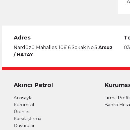
A
Adres
T
Nardüzü Mahallesi 10616 Sokak No:5
Arsuz
03
/ HATAY
Akıncı Petrol
Kurumsa
Anasayfa
Firma Profil
Kurumsal
Banka Hesap
Ürünler
Karşılaştırma
Duyurular