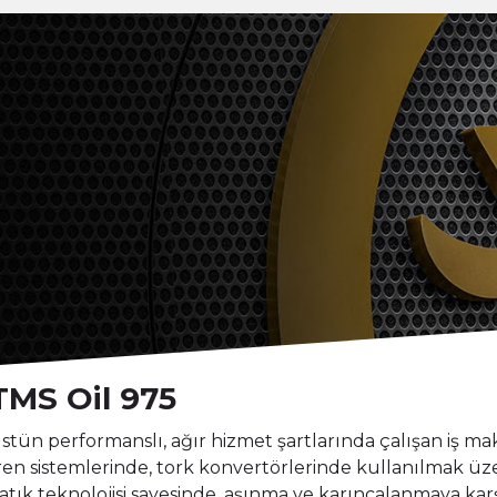
TMS Oil 975
stün performanslı, ağır hizmet şartlarında çalışan iş ma
ren sistemlerinde, tork konvertörlerinde kullanılmak üzer
atık teknolojisi sayesinde, aşınma ve karıncalanmaya kar