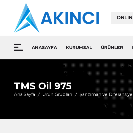
ONLIN
ANASAYFA
KURUMSAL
ÜRÜNLER
TMS Oil 975
Ana Sayfa
/
Ürün Grupları
/
Şanzıman ve Diferansiyel