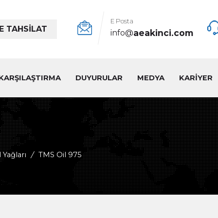
E Posta
E TAHSİLAT
aeakinci.com
info@
KARŞILAŞTIRMA
DUYURULAR
MEDYA
KARİYER
 Yağları
/
TMS Oil 975