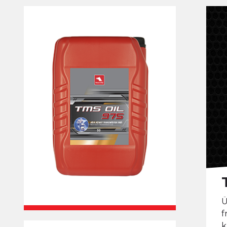
Ü
f
k