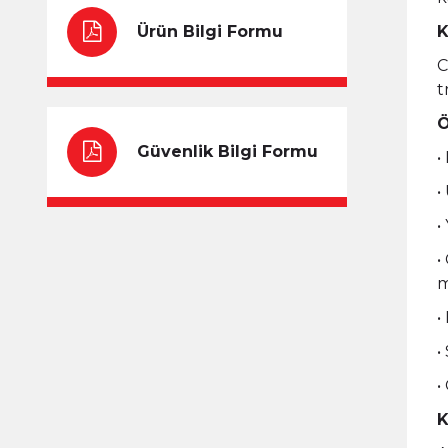
Ürün Bilgi Formu
K
C
t
Ö
Güvenlik Bilgi Formu
•
•
•
•
m
•
•
•
K