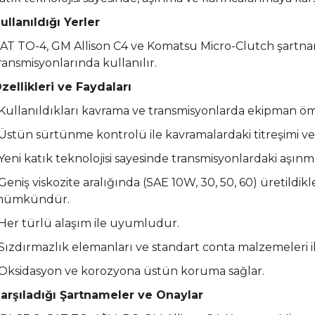
ullanıldığı Yerler
AT TO-4, GM Allison C4 ve Komatsu Micro-Clutch şartna
ransmisyonlarında kullanılır.
zellikleri ve Faydaları
 Kullanıldıkları kavrama ve transmisyonlarda ekipman ö
 Üstün sürtünme kontrolü ile kavramalardaki titreşimi v
 Yeni katık teknolojisi sayesinde transmisyonlardaki aşınm
 Geniş viskozite aralığında (SAE 10W, 30, 50, 60) üretil
ümkündür.
 Her türlü alaşım ile uyumludur.
 Sızdırmazlık elemanları ve standart conta malzemele
 Oksidasyon ve korozyona üstün koruma sağlar.
arşıladığı Şartnameler ve Onaylar