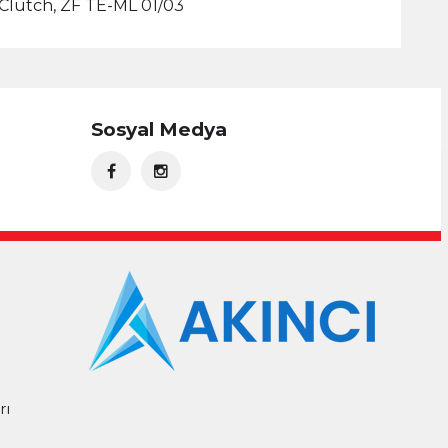
-Clutch, ZF TE-ML 01/03
Sosyal Medya
rı