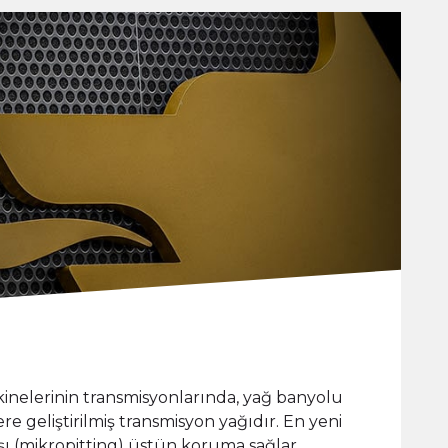
kinelerinin transmisyonlarında, yağ banyolu
e geliştirilmiş transmisyon yağıdır. En yeni
şı (mikropitting) üstün koruma sağlar.