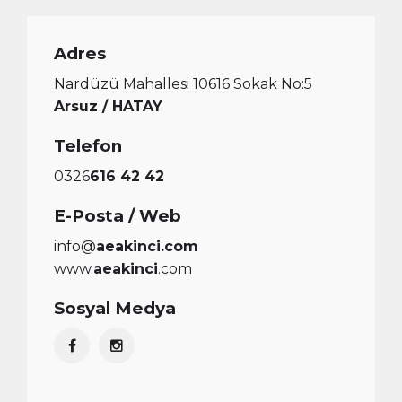
Adres
Nardüzü Mahallesi 10616 Sokak No:5
Arsuz / HATAY
Telefon
0326
616 42 42
E-Posta / Web
info@
aeakinci.com
www.
aeakinci
.com
Sosyal Medya