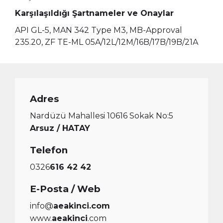
Karşılaşıldığı Şartnameler ve Onaylar
API GL-5, MAN 342 Type M3, MB-Approval
235.20, ZF TE-ML 05A/12L/12M/16B/17B/19B/21A
Adres
Nardüzü Mahallesi 10616 Sokak No:5
Arsuz / HATAY
Telefon
0326
616 42 42
E-Posta / Web
info@
aeakinci.com
www.
aeakinci
.com