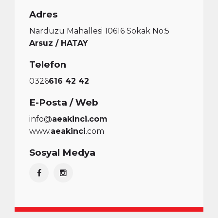
Adres
Nardüzü Mahallesi 10616 Sokak No:5
Arsuz / HATAY
Telefon
0326
616 42 42
E-Posta / Web
info@
aeakinci.com
www.
aeakinci
.com
Sosyal Medya