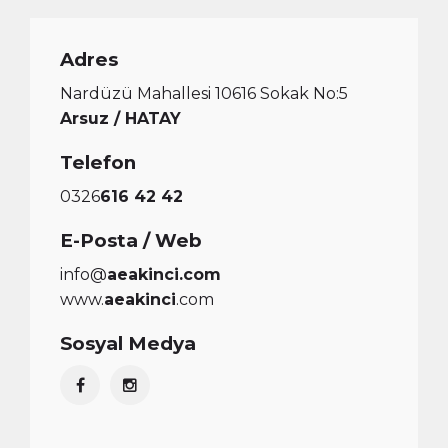
Adres
Nardüzü Mahallesi 10616 Sokak No:5
Arsuz / HATAY
Telefon
0326
616 42 42
E-Posta / Web
info@
aeakinci.com
www.
aeakinci
.com
Sosyal Medya