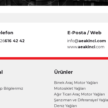
elefon
E-Posta / Web
26
616 42 42
info@
aeakinci.com
www.
aeakinci
.com
l
Ürünler
i
Binek Araç Motor Yağları
 Bilgilerimiz
Motosiklet Yağları
Ağır Ticari Araç Motor Yağları
Şanzıman ve Diferansiyel Yağla
Deniz Yağları