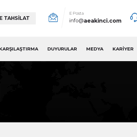
E Posta
E TAHSİLAT
aeakinci.com
info@
KARŞILAŞTIRMA
DUYURULAR
MEDYA
KARİYER