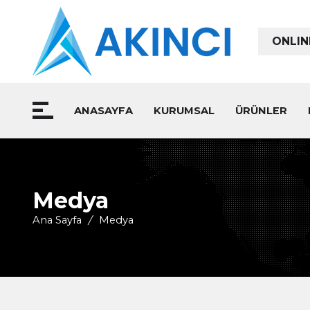
ONLIN
ANASAYFA
KURUMSAL
ÜRÜNLER
Medya
Ana Sayfa
/
Medya